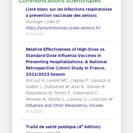
Communications scientifiques
Livre blanc sur les infections respiratoires
à prévention vaccinale des seniors
Ouvrage collectif
https://preventionvaccinale-seniors.fr/
10-12-2025
Relative Effectiveness of High-Dose vs.
Standard-Dose Influenza Vaccines in
Preventing Hospitalizations: A National
Retrospective Cohort Study in France,
2022/2023 Season
Bricout H, Levant MC, Crépey P, Gavazzi G,
Gaillat J, Dufournet M, Assi N, Grenier B,
Raguideau N, Péretz F, Salamand C,
Mosnier A, Watier L, Launay O, Loiacono M
Influenza and Other Respiratory Viruses
16-11-2025
e
Traité de santé publique (4
édition)