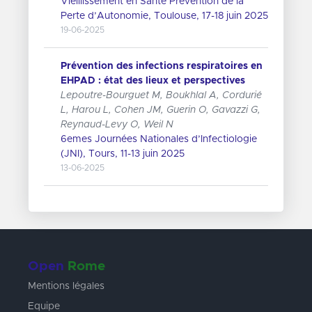
Vieillissement en Santé Prévention de la
Perte d’Autonomie, Toulouse, 17-18 juin 2025
19-06-2025
Prévention des infections respiratoires en
EHPAD : état des lieux et perspectives
Lepoutre-Bourguet M, Boukhlal A, Cordurié
L, Harou L, Cohen JM, Guerin O, Gavazzi G,
Reynaud-Levy O, Weil N
6emes Journées Nationales d’Infectiologie
(JNI), Tours, 11-13 juin 2025
13-06-2025
Open
Rome
Mentions légales
Equipe