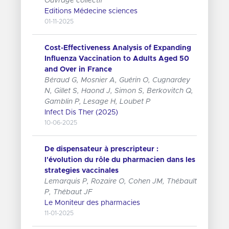
Ouvrage collectif
Editions Médecine sciences
01-11-2025
Cost-Effectiveness Analysis of Expanding
Influenza Vaccination to Adults Aged 50
and Over in France
Béraud G, Mosnier A, Guérin O, Cugnardey
N, Gillet S, Haond J, Simon S, Berkovitch Q,
Gamblin P, Lesage H, Loubet P
Infect Dis Ther (2025)
10-06-2025
De dispensateur à prescripteur :
l'évolution du rôle du pharmacien dans les
strategies vaccinales
Lemarquis P, Rozaire O, Cohen JM, Thébault
P, Thébaut JF
Le Moniteur des pharmacies
11-01-2025