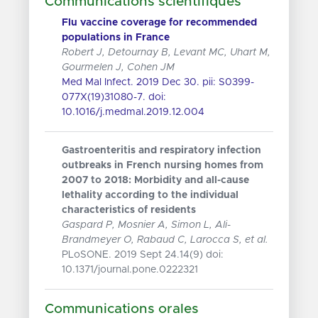
Communications scientifiques
Flu vaccine coverage for recommended
populations in France
Robert J, Detournay B, Levant MC, Uhart M,
Gourmelen J, Cohen JM
Med Mal Infect. 2019 Dec 30. pii: S0399-
077X(19)31080-7. doi:
10.1016/j.medmal.2019.12.004
Gastroenteritis and respiratory infection
outbreaks in French nursing homes from
2007 to 2018: Morbidity and all-cause
lethality according to the individual
characteristics of residents
Gaspard P, Mosnier A, Simon L, Ali-
Brandmeyer O, Rabaud C, Larocca S, et al.
PLoSONE. 2019 Sept 24.14(9) doi:
10.1371/journal.pone.0222321
Communications orales